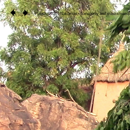
Plateau 2016 : Nakomolé - Sanaguroy leaf masks/masques de